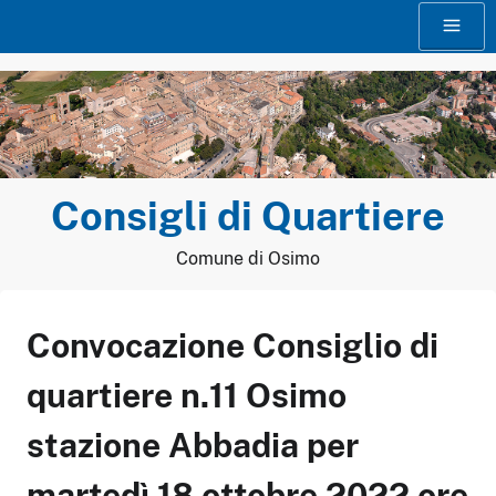
Vai
Menu
al
contenuto
Consigli di Quartiere
Comune di Osimo
Convocazione Consiglio di
quartiere n.11 Osimo
stazione Abbadia per
martedì 18 ottobre 2022 ore