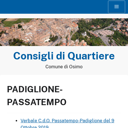
Vai
Menu
al
contenuto
Consigli di Quartiere
Comune di Osimo
PADIGLIONE-
PASSATEMPO
Verbale C.d.Q. Passatempo-Padiglione del 9
Ottobre 2019