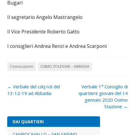
Bugari
Il segretario Angelo Mastrangelo
Il Vice Presidente Roberto Gatto
I consiglieri Andrea Renzi e Andrea Scarponi
Convocazioni
OSIMO STAZIONE – ABBADIA
Navigazione
←
Verbale del cdq n.6 del
Verbale 1° Consiglio di
articolo
13-12-19 ad Abbadia
quartiere giovani del 14
gennaio 2020 Osimo
Stazione
→
DAI QUARTIERI
CAMPOCAVALLO – SAN SABINO