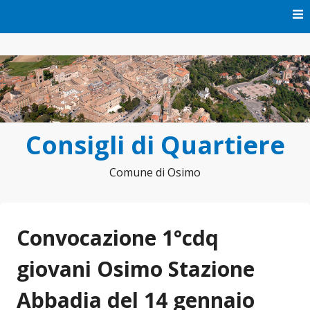
Vai
al
contenuto
Consigli di Quartiere
Comune di Osimo
Convocazione 1°cdq
giovani Osimo Stazione
Abbadia del 14 gennaio