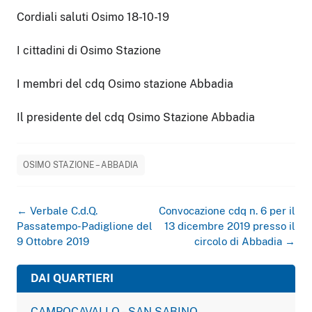
Cordiali saluti Osimo 18-10-19
I cittadini di Osimo Stazione
I membri del cdq Osimo stazione Abbadia
Il presidente del cdq Osimo Stazione Abbadia
OSIMO STAZIONE – ABBADIA
Navigazione
←
Verbale C.d.Q.
Convocazione cdq n. 6 per il
articolo
Passatempo-Padiglione del
13 dicembre 2019 presso il
9 Ottobre 2019
circolo di Abbadia
→
DAI QUARTIERI
CAMPOCAVALLO – SAN SABINO