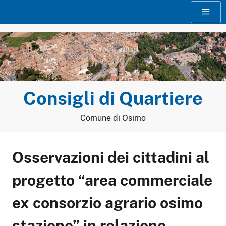
Vai
Menu
al
contenuto
Consigli di Quartiere
Comune di Osimo
Osservazioni dei cittadini al
progetto “area commerciale
ex consorzio agrario osimo
stazione” in relazione